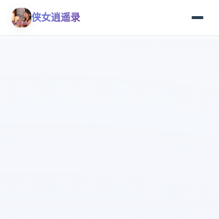
侠女逍遥录