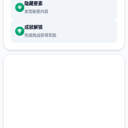
前体育仓库尚未实装
隐藏要素
发现秘密内容
保健室原本计划在特定时机解锁，但为方便进
度报告版尝试，现调整为形象等级≥10时开放
成就解锁
新增毛剃除功能
完成挑战获得奖励
此时可以用剃刀自由修剪毛形状
该功能其实早已开发办妥，但因未添加到UI
中，此前无法在正式软件中使用。
由于剃刀加入物品栏会导致道具过不部分，目
高速下载 催眠app|中文官网
前暂需通过涂鸦功能面板使用（未来可能调
整）
完整版游戏，免费体验
涂鸦功能原计划高等级解锁，但进度报告版中
等级≥20即可使用
2.3M+
总下载量