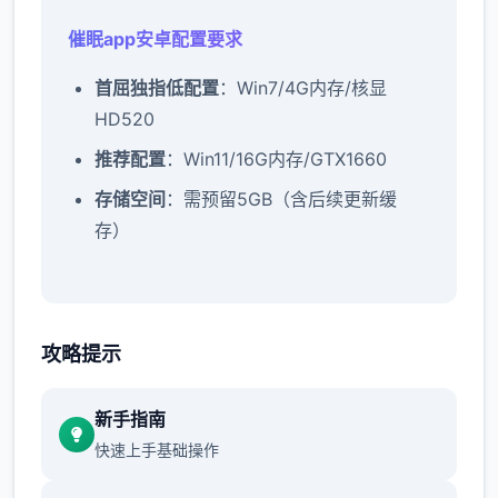
催眠app安卓配置要求
​首屈独指低配置​
​：Win7/4G内存/核显
HD520
​推荐配置​
​：Win11/16G内存/GTX1660
​存储空间​
​：需预留5GB（含后续更新缓
存）
催眠app诀窍：
攻略提示
新增chuang戏功能
新手指南
此时可以进行床戏教学了
快速上手基础操作
体育仓库和保健室均可触发chuang戏，但目