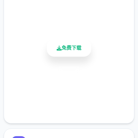
※注意
：暂无毛发再生功能，若需恢复原状，
4.9/5
请删除SavedImage文件夹
用户评分
900K+
其他注意事项
活跃用户
与前作相比，当前迭代版运行可能较卡顿，正
式版将进行优化
免费下载
可尝试至t教等级30
安全下载
开放场景：走廊、教室、校舍后、保健室
高速安装
洗脑模式支持催眠和束缚玩法
完全免费
参数未调整，形象可能容易起飞
客服支持
反馈与问题报告请通过Discord服务器提交
（正式版发布前仅限支援者访问,自由度
MAX！