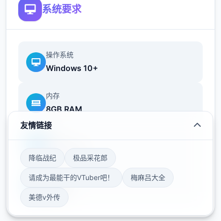
画给予不部分样反馈
系统要求
相较于前作《用洗脑APP对高傲大小姐为所欲
为的模拟软件》，本作全部面成长！
操作系统
新增语、换装等机制及追加姿势，自由度大幅
Windows 10+
提升！t教机制
内存
可在无人的走廊、教学楼后、体育仓库等各种
8GB RAM
场景中进行调教（目前开发中）
友情链接
洗脑后，可以随意掉落衣服、让其穿上漏风的
显卡
装扮，并用玩具、手自由玩
GTX 1060
降临战纪
极品采花郎
t教结束后会清除期间的记忆，t教环节终止。
请成为最能干的VTuber吧！
梅麻吕大全
存储空间
即使记忆被消除，随着逐渐被开发，对方的态
50GB
度也会逐渐改变
美德v外传
此外，根据t教方式（如何让其起飞），对方的