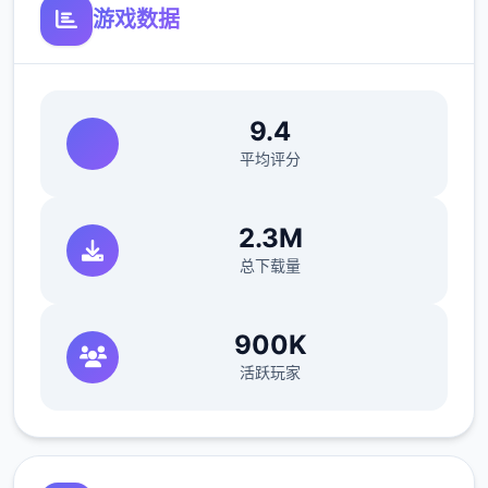
游戏数据
首屈独指近在漫画或CG合集中常见的“催眠
APP公寓”，难道你不想试试看吗…
9.4
平均评分
2.3M
总下载量
这款软件高度还原了使用催眠APP进行t教的真
900K
实尝试，是独家沉浸式模拟软件！并非固定流
活跃玩家
程的被动观赏，而是让你化身主角，随心所欲
地t教女孩！
根据不同玩法，女主角会通过丰富的台词和动