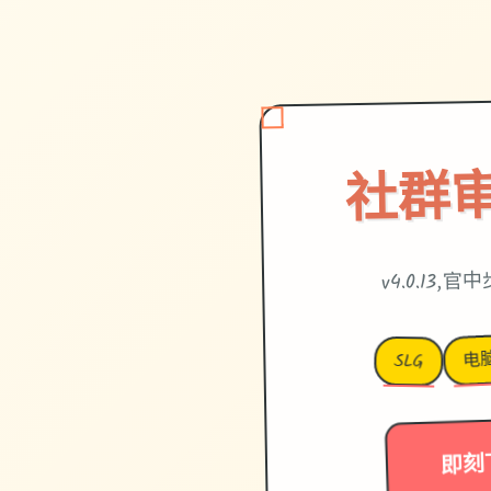
社群审
v4.0.13,
电
SLG
即刻