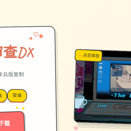
♡
✦
★
查DX
→
↗
点击体验
超棒！
官中步兵版复制
安卓
脑
→
✦ ★
下载
✧
♡
★
♥