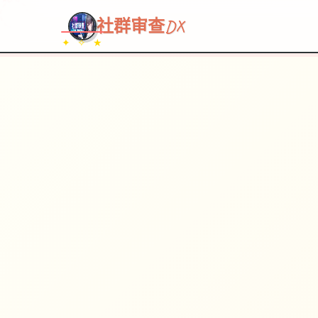
~~~
★
♡
✦
✧
♥
~
→
↗
社群审查DX
✦ ✧ ★