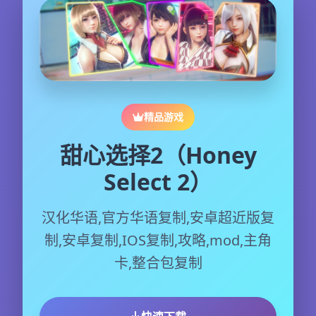
精品游戏
甜心选择2（Honey
Select 2）
汉化华语,官方华语复制,安卓超近版复
制,安卓复制,IOS复制,攻略,mod,主角
卡,整合包复制