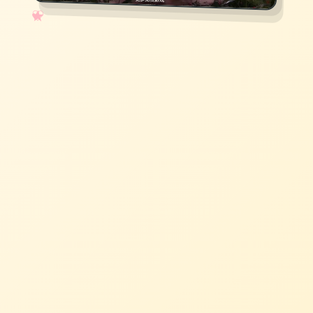
✧
♡
★
♥