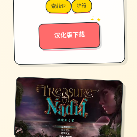
护符
索菲亚
→
✦ ★
汉化版下载