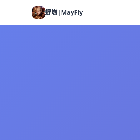
蜉蝣|MayFly