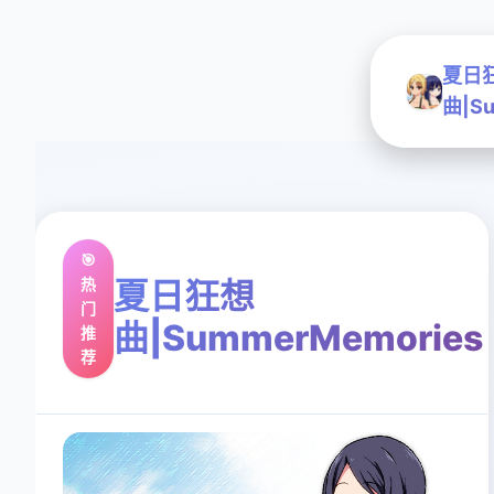
夏日
曲|Su
🎯
热
夏日狂想
门
曲|SummerMemories
推
荐