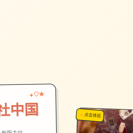
♡
★
✦
on|i社中国
→
↗
点击体验
超棒！