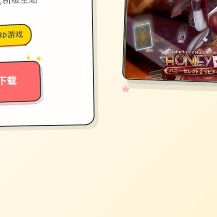
,新版主站
3D游戏
→
✦ ★
下载
✧
♡
★
♥