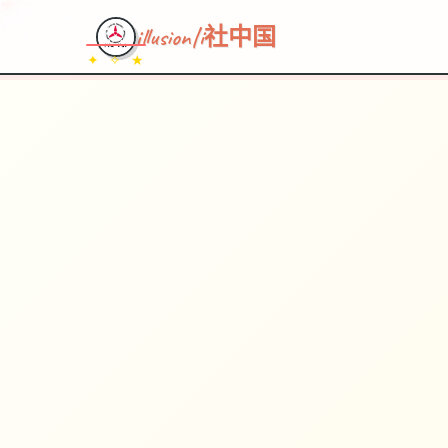
illusion|i社中国
✦ ✧ ★