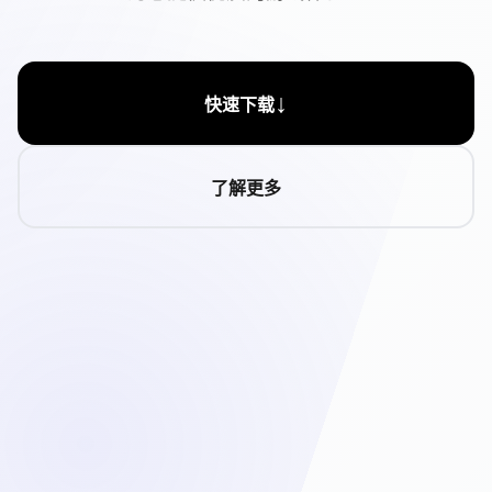
↓
快速下载
了解更多