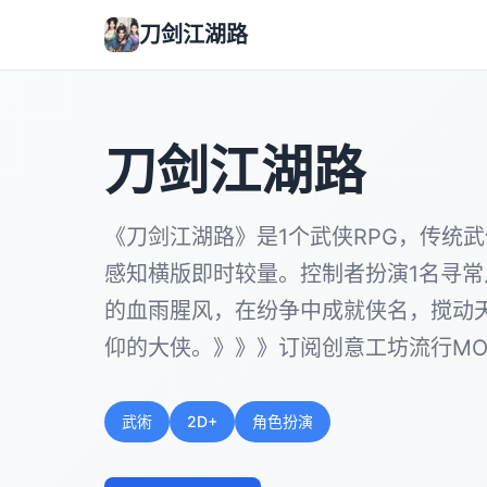
刀剑江湖路
刀剑江湖路
《刀剑江湖路》是1个武侠RPG，传统
感知横版即时较量。控制者扮演1名寻
的血雨腥风，在纷争中成就侠名，搅动
仰的大侠。》》》订阅创意工坊流行MO
武術
2D+
角色扮演