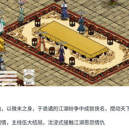
始，以微末之身，于诡谲的江湖纷争中成就侠名，搅动天
剧情，主线伍大结局，沈浸式接触江湖恩怨情仇