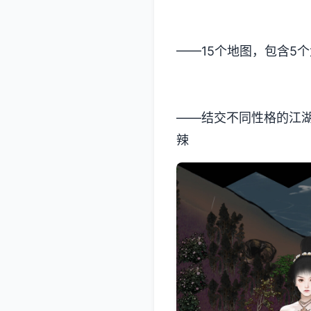
——15个地图，包含5
——结交不同性格的江
辣