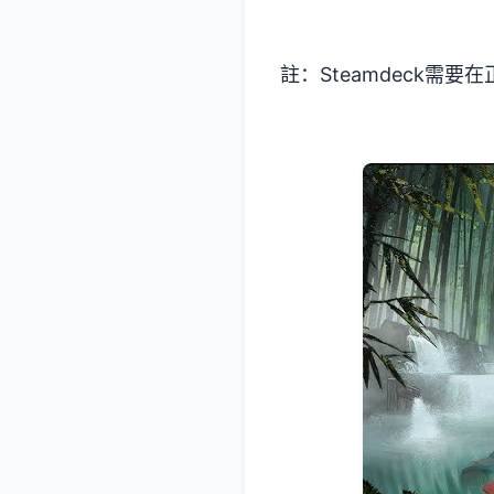
註：Steamdeck需