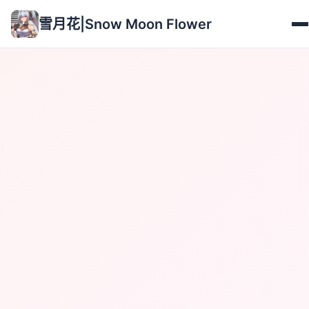
雪月花|Snow Moon Flower