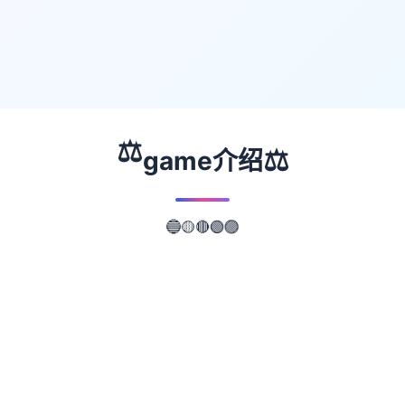
⚖️
⚖️
game介绍
🔵
🟣
🟡
🔴
🟢
📖
游戏故事
✨
武侠是通过武术来实现正义的人。 这是首套