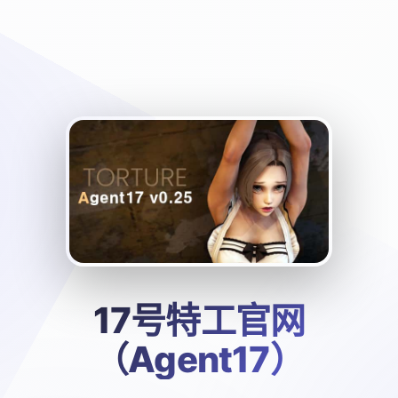
17号特工官网
（Agent17）