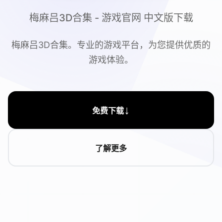
梅麻吕3D合集 - 游戏官网 中文版下载
梅麻吕3D合集。专业的游戏平台，为您提供优质的
游戏体验。
↓
免费下载
了解更多