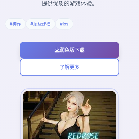
提供优质的游戏体验。
#神作
#顶级建模
#ios
润色版下载
了解更多