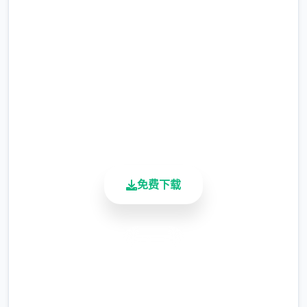
首先进竞技剧情后先输入各种礼包码，切记
完整版游戏，免费体验
前面4个收益礼包码只能选其唯一（当然选50
刀...），输入礼包码的方法是打开背包，点手
2.3M+
机，然后输入号码就行（礼包码大海量数人应
总下载量
该都有，我会把这次的礼包码发在评论区），
4.9/5
好海量人物都有二条线，我都会讲（除了作者
用户评分
900K+
基本没开发的）
活跃用户
免费下载
安全下载
高速安装
完全免费