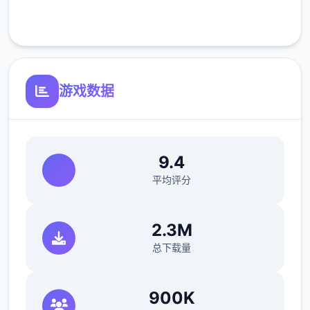
客服支持
游戏数据
主线：去学校>教室>先各个人物交谈下>上
课>剧情里都是单唯一选项没什么可说的（接
下去剧情中单唯一选项的我都不提了）>出学
9.4
校去后巷>Erica>随便选>回家和dana说话>
平均评分
摸头>左上快进时间>右边手机>单个个问题问
唯一遍>amber>让她给你买台电脑吧>计算机
>睡觉>看妈妈>去学校>luna>颜色看着选>请
2.3M
求另某个吻>教室上课>空教室>ophelia>我的
总下载量
电脑坏了，你能修好吗>去店铺街>礼品店
>anriel>摸>站起来>我的乌龟受伤了>随便选
900K
>点店铺街的胖子makoto>呼叫>amelia>对