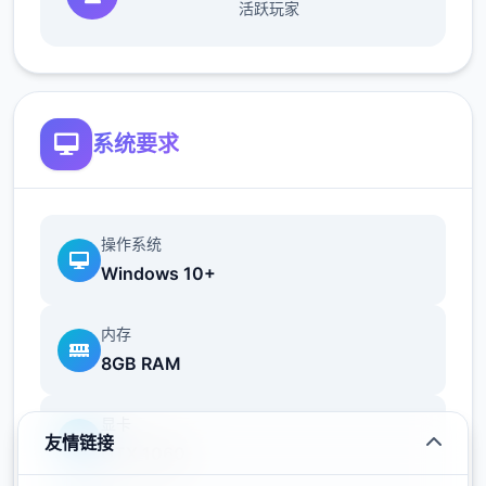
活跃玩家
话完回家>dana房间找她>回自己房间点计算
机>快进时间>手机>休息（暂时不做特工职
责，后面分各个人物去做经验,而因为50刀的
礼包码里有特工的藏身处，所以休息能各资源
加10）>快进时间>dana房间>想办法开门>厨
系统要求
房>dana房间>开门>选第数个个>睡觉>妈妈
能给我钱吗（赚钱的方法有很海量，搞卫生，
去医院卖蝌蚪，校长办公室，找老师，礼品店
操作系统
整理娃娃，卖战利品给胖子等）>回自己房间>
Windows 10+
计算机>看邮件（这个爸爸真是好榜样...）>窗
户>amber房间找妈妈>敲门>问问dana第唯一
内存
次去海边的情况>去学校>快进时间>空教室
8GB RAM
>ophelia>去礼品店买望远镜和睡衣>回家回
自己房间>计算机>去后巷>erica>回家找dana
显卡
给她新睡衣
友情链接
GTX 1060