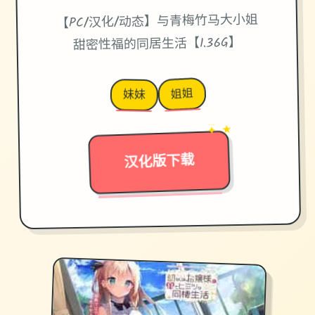
【PC/汉化/动态】与青梅竹马大小姐
甜密性福的同居生活【1.36G】
姐姐
妹妹
→
✦ ★
汉化版下载