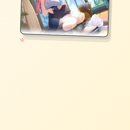
✧
♡
★
♥