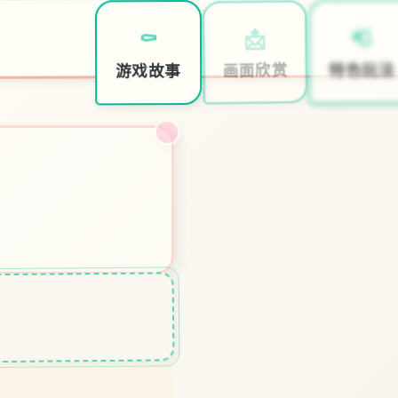
📮
📩
⚰️
特色玩法
画面欣赏
游戏故事