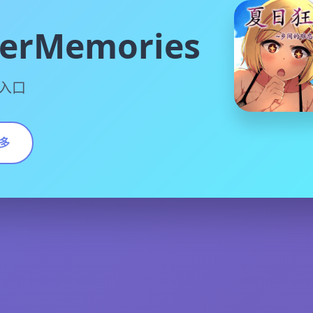
rMemories
入口
多